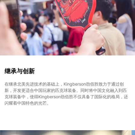
继承与创新
在继承北美先进技术的基础上，Kingberson劲佰胜致力于通过创
新，开发更适合中国玩家的匹克球装备。同时将中国文化融入到匹
克球装备中，使得Kingberson劲佰胜不仅具备了国际化的格局，还
闪耀着中国特色的光芒。