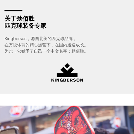
关于劲佰胜
匹克球装备专家
Kingberson，源自北美的匹克球品牌，
在万骏体育的精心运营下，在国内迅速成长。
为此，它赋予了自己一个中文名字：劲佰胜。