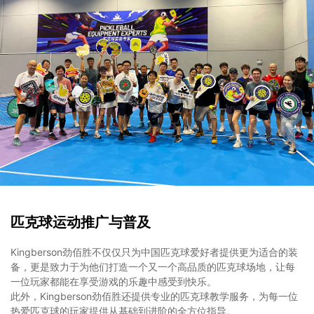
匹克球运动推广与普及
Kingberson劲佰胜不仅仅只为中国匹克球爱好者提供更为适合的装
备，更是致力于为他们打造一个又一个高品质的匹克球场地，让每
一位玩家都能在享受游戏的乐趣中感受到快乐。
此外，Kingberson劲佰胜还提供专业的匹克球教学服务，为每一位
热爱匹克球的玩家提供从基础到进阶的全方位指导。